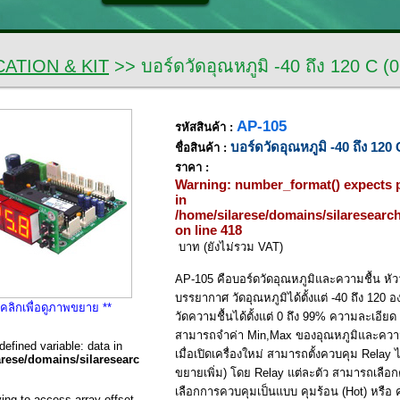
CATION & KIT
>> บอร์ดวัดอุณหภูมิ -40 ถึง 120 C (0
AP-105
รหัสสินค้า :
บอร์ดวัดอุณหภูมิ -40 ถึง 120 
ชื่อสินค้า :
ราคา :
Warning
: number_format() expects p
in
/home/silarese/domains/silaresear
on line
418
บาท (ยังไม่รวม VAT)
AP-105 คือบอร์ดวัดอุณหภูมิและความชื้น หัว
บรรยากาศ วัดอุณหภูมิได้ตั้งแต่ -40 ถึง 120
 คลิกเพื่อดูภาพขยาย **
วัดความชื้นได้ตั้งแต่ 0 ถึง 99% ความละเอียด
สามารถจำค่า Min,Max ของอุณหภูมิและความชื
defined variable: data in
เมื่อเปิดเครื่องใหม่ สามารถตั้งควบคุม Relay ได
arese/domains/silaresearch.com/public_html/php_class/class_db.php
ขยายเพิ่ม) โดย Relay แต่ละตัว สามารถเลือก
เลือกการควบคุมเป็นแบบ คุมร้อน (Hot) หรือ คุม
ying to access array offset