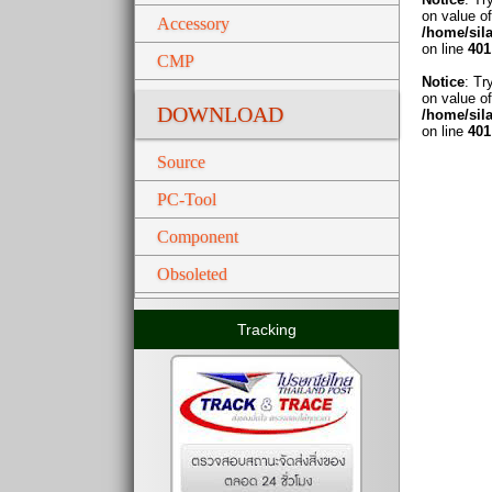
on value of
Accessory
/home/sil
on line
401
CMP
Notice
: Tr
on value of
DOWNLOAD
/home/sil
on line
401
Source
PC-Tool
Component
Obsoleted
Tracking