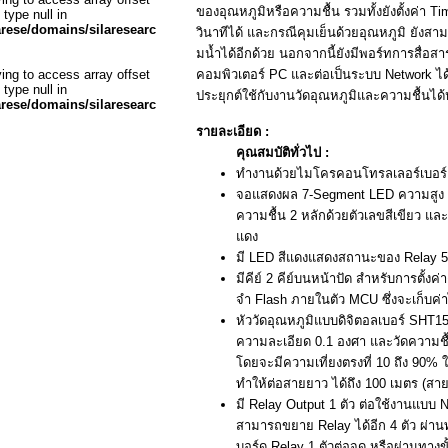
ของอุณหภูมิหรือความชื้น รวมทั้งยังตั้งค่า Ti
 type null in
arese/domains/silaresearch.com/public_html/productdesc.php
วินาทีได้ และกรณีคุมเย็นด้วยอุณหภูมิ ยังสาม
มน้ำได้อีกด้วย นอกจากนี้ยังมีพอร์ทการสื่อสาร
ying to access array offset
คอมพิวเตอร์ PC และต่อเป็นระบบ Network ได้ ใ
 type null in
ประยุกต์ใช้กับงานวัดอุณหภูมิและความชื้นไ
arese/domains/silaresearch.com/public_html/productdesc.php
รายละเอียด :
คุณสมบัติทั่วไป :
ทำงานด้วยไมโครคอนโทรลเลอร์เบอร์
จอแสดงผล 7-Segment LED ความสูง 0
ความชื้น 2 หลักด้วยตัวเลขสีเขียว และ
แดง
มี LED สีแดงแสดงสถานะของ Relay 5 
มีคีย์ 2 คีย์บนหน้าปัด สำหรับการตั้ง
จำ Flash ภายในตัว MCU ซึ่งจะเก็บค่า
หัววัดอุณหภูมิแบบดิจิตอลเบอร์ SHT15 
ความละเอียด 0.1 องศา และวัดความชื้
โดยจะมีความเที่ยงตรงที่ 10 ถึง 90% 
ทำให้ต่อสายยาว ได้ถึง 100 เมตร (สายท
มี Relay Output 1 ตัว ต่อใช้งานแบบ
สามารถขยาย Relay ได้อีก 4 ตัว ผ่านทาง
บอร์ด Relay 1 ตัวต่อจุด หรือผ่านทางขั้